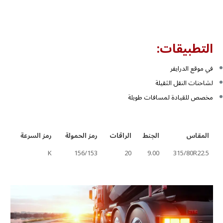
التطبيقات:
في موقع الدرايفر
لشاحنات النقل الثقيلة
مخصص للقيادة لمسافات طويلة
المقاس
الجنط
الراقات
رمز الحمولة
رمز السرعة
K
156/153
20
9.00
315/80R22.5